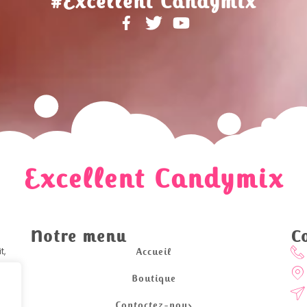
#Excellent Candymix
Excellent Candymix
Notre menu
C
t,
Accueil
Boutique
uat.
Contactez-nous