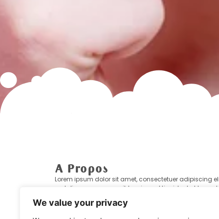
A Propos
Lorem ipsum dolor sit amet, consectetuer adipiscing eli
sed diam nonummy nibh euismod tincidunt ut laoreet
dolore magna aliquam erat volutpat. Ut wisi enim ad
We value your privacy
minim veniam, quis nostrud exerci tation ullamcorper
suscipit lobortis nisl ut aliquip ex ea commodo conseq