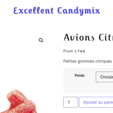
Excellent Candymix
Avions Cit
From
3.70
€
Petites gommes citriques 
Poids
Ajouter au pani