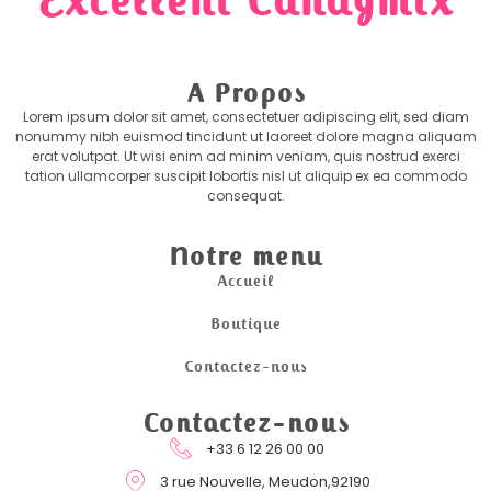
Excellent Candymix
A Propos
Lorem ipsum dolor sit amet, consectetuer adipiscing elit, sed diam
nonummy nibh euismod tincidunt ut laoreet dolore magna aliquam
erat volutpat. Ut wisi enim ad minim veniam, quis nostrud exerci
tation ullamcorper suscipit lobortis nisl ut aliquip ex ea commodo
consequat.
Notre menu
Accueil
Boutique
Contactez-nous
Contactez-nous
+33 6 12 26 00 00
3 rue Nouvelle, Meudon,92190