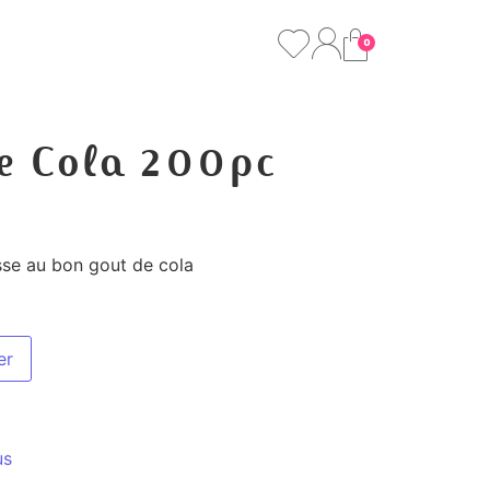
0
se Cola 200pc
sse au bon gout de cola
er
us