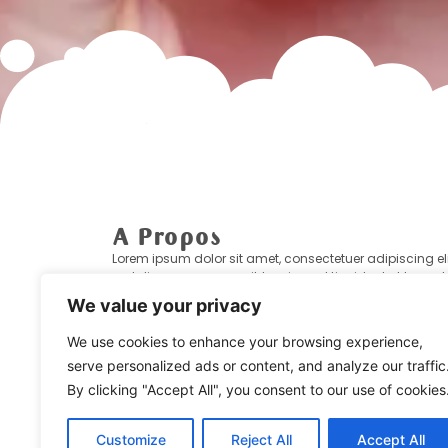
A Propos
Lorem ipsum dolor sit amet, consectetuer adipiscing eli
sed diam nonummy nibh euismod tincidunt ut laoreet
dolore magna aliquam erat volutpat. Ut wisi enim ad
We value your privacy
minim veniam, quis nostrud exerci tation ullamcorper
suscipit lobortis nisl ut aliquip ex ea commodo conseq
We use cookies to enhance your browsing experience,
serve personalized ads or content, and analyze our traffic
By clicking "Accept All", you consent to our use of cookies
Customize
Reject All
Accept All