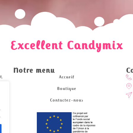
Excellent Candymix
Notre menu
C
t,
Accueil
Boutique
uat.
Contactez-nous
.
.