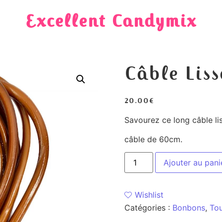
Excellent Candymix
Câble Lis
20.00
€
Savourez ce long câble li
câble de 60cm.
Ajouter au pani
Wishlist
Catégories :
Bonbons
,
To