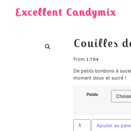
Excellent Candymix
Couilles d
From
3.70
€
De petits bonbons à suce
moment doux et sucré !
Poids
Ajouter au pani