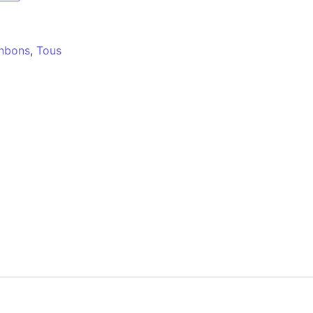
nbons
,
Tous