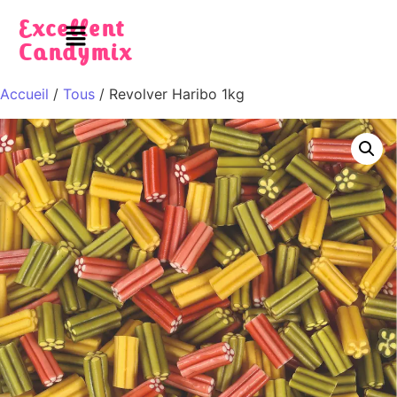
Excellent
Candymix
Accueil
/
Tous
/ Revolver Haribo 1kg