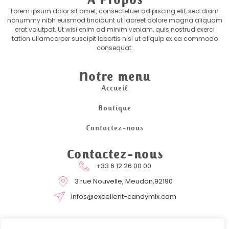
A Propos
Lorem ipsum dolor sit amet, consectetuer adipiscing elit, sed diam
nonummy nibh euismod tincidunt ut laoreet dolore magna aliquam
erat volutpat. Ut wisi enim ad minim veniam, quis nostrud exerci
tation ullamcorper suscipit lobortis nisl ut aliquip ex ea commodo
consequat.
Notre menu
Accueil
Boutique
Contactez-nous
Contactez-nous
+33 6 12 26 00 00
3 rue Nouvelle, Meudon,92190
infos@excellent-candymix.com