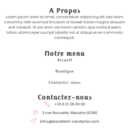
A Propos
Lorem ipsum dolor sit amet, consectetuer adipiscing elit, sed diam
nonummy nibh euismod tincidunt ut laoreet dolore magna aliquam
erat volutpat. Ut wisi enim ad minim veniam, quis nostrud exerci
tation ullamcorper suscipit lobortis nisl ut aliquip ex ea commodo
consequat.
Notre menu
Accueil
Boutique
Contactez-nous
Contactez-nous
+33 6 12 26 00 00
3 rue Nouvelle, Meudon,92190
infos@excellent-candymix.com