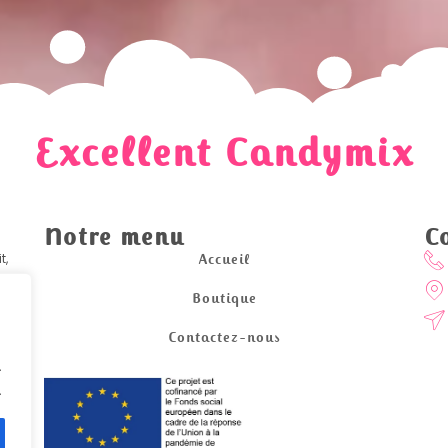
Excellent Candymix
Notre menu
C
t,
Accueil
Boutique
uat.
Contactez-nous
.
.