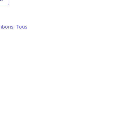
nbons
,
Tous