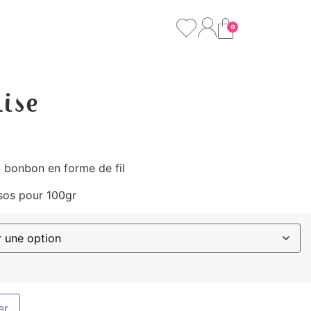
0
ise
x bonbon en forme de fil
sos pour 100gr
er