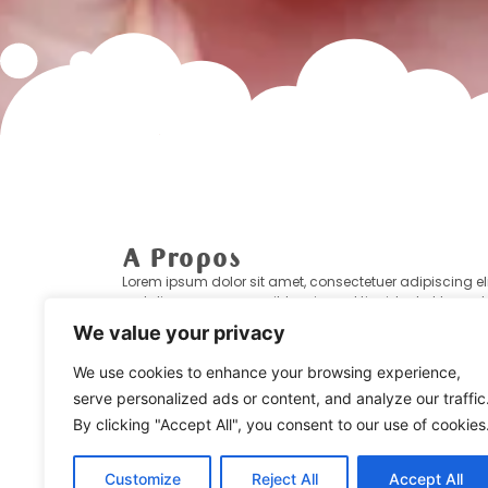
A Propos
Lorem ipsum dolor sit amet, consectetuer adipiscing eli
sed diam nonummy nibh euismod tincidunt ut laoreet
dolore magna aliquam erat volutpat. Ut wisi enim ad
We value your privacy
minim veniam, quis nostrud exerci tation ullamcorper
suscipit lobortis nisl ut aliquip ex ea commodo conseq
We use cookies to enhance your browsing experience,
serve personalized ads or content, and analyze our traffic
By clicking "Accept All", you consent to our use of cookies
Customize
Reject All
Accept All