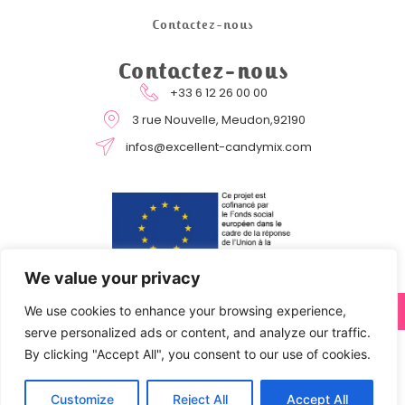
Contactez-nous
Contactez-nous
+33 6 12 26 00 00
3 rue Nouvelle, Meudon,92190
infos@excellent-candymix.com
We value your privacy
COPYRIGHT © 2024 EXCELLENT CANDYMIX BY STRATOCOM
We use cookies to enhance your browsing experience,
serve personalized ads or content, and analyze our traffic.
By clicking "Accept All", you consent to our use of cookies.
Customize
Reject All
Accept All